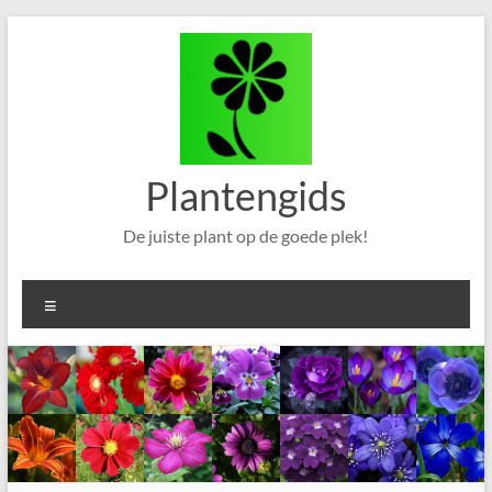
Ga
naar
de
inhoud
Plantengids
De juiste plant op de goede plek!
Menu